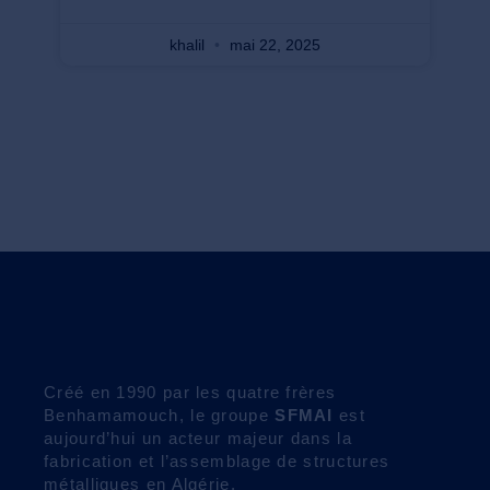
khalil
mai 22, 2025
GROUPE SFMAI
ENSEMBLE BATISSONS L'AVENIR
Créé en 1990 par les quatre frères
Benhamamouch, le groupe
SFMAI
est
aujourd’hui un acteur majeur dans la
fabrication et l’assemblage de structures
métalliques en Algérie.