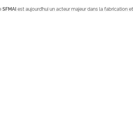
pe
SFMAI
est aujourd’hui un acteur majeur dans la fabrication e
LGERIE -