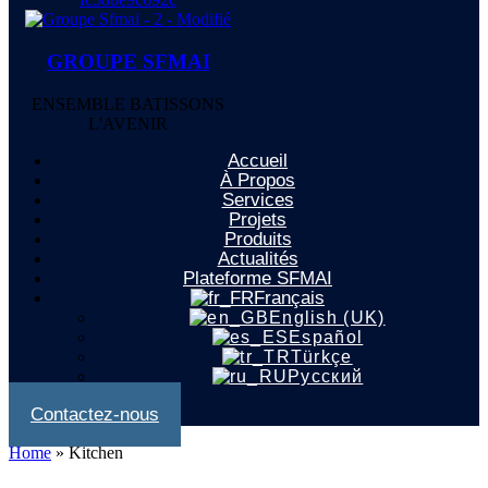
GROUPE SFMAI
ENSEMBLE BATISSONS
L'AVENIR
Accueil
À Propos
Services
Projets
Produits
Actualités
Plateforme SFMAI
Français
English (UK)
Español
Türkçe
Русский
Contactez-nous
Home
»
Kitchen