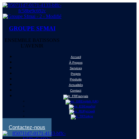
GROUPE SFMAI
ENSEMBLE BATISSONS
L'AVENIR
Accueil
À Propos
Services
Projets
Produits
Actualités
Contact
Français
English (UK)
Español
Русский
Türkçe
Contactez-nous