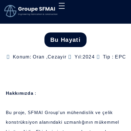
SFMAI GRUBU
GELECEĞİ BİRLİKTE İNŞA ETMEK
Bu Hayati
Konum: Oran ,Cezayir
Yıl:2024
Tip : EPC
Hakkımızda
:
Bu proje, SFMAI Group'un mühendislik ve çelik
konstrüksiyon alanındaki uzmanlığının mükemmel